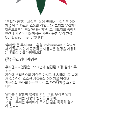
"우리가 꿈꾸는 세상은, 삶이 빚어내는 정겨운 이야
기를 담은 따스한 소통의 장입니다. 그리고 무절제한
훼손으로부터 되살아나는 자연, 그 네트워크 속에서
인간과 자연이 더불어사는 지속가능한 우리 환경
Our Environment 입니다"
​'우리엔'은 우리URI + 환경Environment의 약자로
서 인간과 자연이 공존하는 아름다운 환경을 지향하
는 우리의 마음가짐입니다.
(주) 우리엔디자인펌
우리엔디자인펌은 1997년에 설립된 조경 설계사무
소로,
자연에 뿌리박으며 자연을 마시고 호흡하며,
그 속에
서 살아가는
소소한 사람들의
이야기를
담아내는,
지구상의
하나의 든든한 나무로 자라나기를 소망합
니다.
​일하는 사람들이 행복한 회사,
또한 우리로 인해 더
욱 행복해지는 세상의 변화를 꿈꾸며,
오늘도 우리는 우리에게 주어진 길을 묵묵히 걸어고
자 합니다.