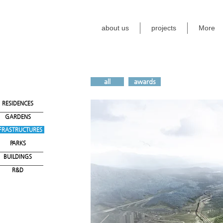
about us
projects
More
all
awards
RESIDENCES
GARDENS
FRASTRUCTURES
PARKS
BUILDINGS
R&D