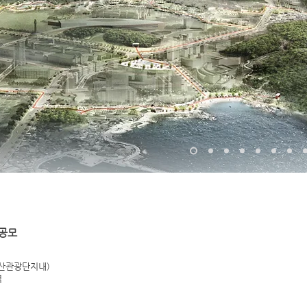
계공모
부산관광단지내)
역